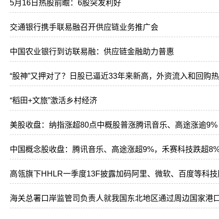
5月16日热股前瞻：6股突发利好
交通银行携手联易融召开供应链业务推广会
中国农业银行到访联易融：供应链金融助力普惠
“股神”又押对了？日股已逼近33年来新高，外资流入和回购
“稻田+文旅”激活乡村经济
美股收盘：纳指涨超80点中概股普涨腾讯音乐、高途涨逾9%
中国概念股收盘：腾讯音乐、高途涨超9%，禾赛科技跌超8
高瓴旗下HHLR一季度13F披露加码阿里、微软、百度等科技
海关总署口岸监管司负责人就我国东北地区通过周边国家港