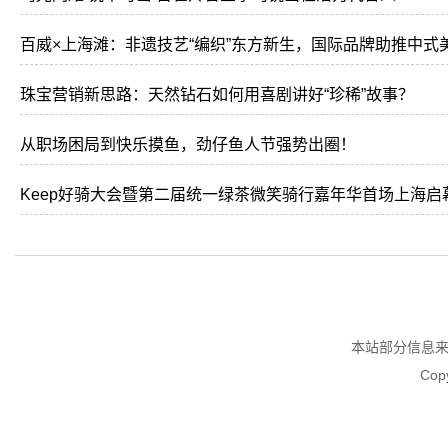
百威×上海滩：非遗技艺“编织”东方新生，国际品牌助推中式
珠宝营销新思路：天然钻石如何用喜剧讲好“珍稀”故事？
从职场困局到快乐摸鱼，劲仔鱼人节强势出圈！
Keep好骑大会暨第二届统一绿茶微笑骑行嘉年华首场上海启
本站部分信息
Copy