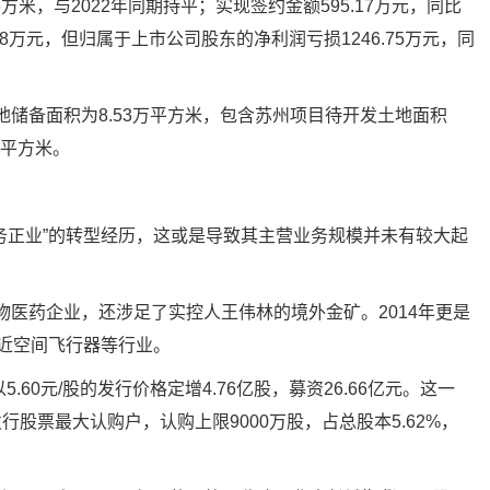
方米，与2022年同期持平；实现签约金额595.17万元，同比
5.68万元，但归属于上市公司股东的净利润亏损1246.75万元，同
土地储备面积为8.53万平方米，包含苏州项目待开发土地面积
万平方米。
务正业”的转型经历，这或是导致其主营业务规模并未有较大起
生物医药企业，还涉足了实控人王伟林的境外金矿。2014年更是
临近空间飞行器等行业。
.60元/股的发行价格定增4.76亿股，募资26.66亿元。这一
股票最大认购户，认购上限9000万股，占总股本5.62%，