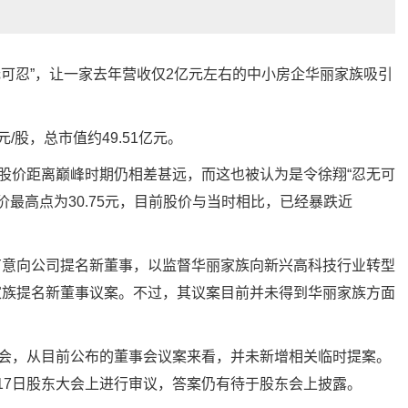
无可忍”，让一家去年营收仅2亿元左右的中小房企华丽家族吸引
/股，总市值约49.51亿元。
前股价距离巅峰时期仍相差甚远，而这也被认为是令徐翔“忍无可
价最高点为30.75元，目前股价与当时相比，已经暴跌近
有意向公司提名新董事，以监督华丽家族向新兴高科技行业转型
家族提名新董事议案。不过，其议案目前并未得到华丽家族方面
大会，从目前公布的董事会议案来看，并未新增相关临时提案。
17日股东大会上进行审议，答案仍有待于股东会上披露。